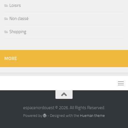
Loisirs
Non classé
Shopping
MORE
espacenordouest © 2026. All Rights Reserved.
Powered by
- Designed with the
Hueman theme