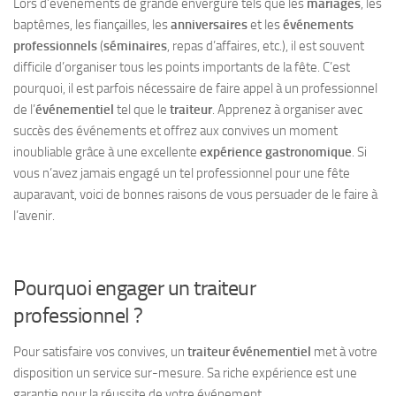
Lors d’événements de grande envergure tels que les
mariages
, les
baptêmes, les fiançailles, les
anniversaires
et les
événements
professionnels
(
séminaires
, repas d’affaires, etc.), il est souvent
difficile d’organiser tous les points importants de la fête. C’est
pourquoi, il est parfois nécessaire de faire appel à un professionnel
de l’
événementiel
tel que le
traiteur
. Apprenez à organiser avec
succès des événements et offrez aux convives un moment
inoubliable grâce à une excellente
expérience gastronomique
. Si
vous n’avez jamais engagé un tel professionnel pour une fête
auparavant, voici de bonnes raisons de vous persuader de le faire à
l’avenir.
Pourquoi engager un traiteur
professionnel ?
Pour satisfaire vos convives, un
traiteur événementiel
met à votre
disposition un service sur-mesure. Sa riche expérience est une
garantie pour la réussite de votre événement.