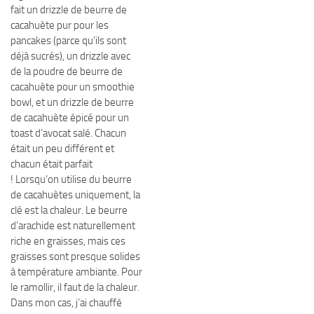
fait un drizzle de beurre de
cacahuète pur pour les
pancakes (parce qu’ils sont
déjà sucrés), un drizzle avec
de la poudre de beurre de
cacahuète pour un smoothie
bowl, et un drizzle de beurre
de cacahuète épicé pour un
toast d’avocat salé. Chacun
était un peu différent et
chacun était parfait
! Lorsqu’on utilise du beurre
de cacahuètes uniquement, la
clé est la chaleur. Le beurre
d’arachide est naturellement
riche en graisses, mais ces
graisses sont presque solides
à température ambiante. Pour
le ramollir, il faut de la chaleur.
Dans mon cas, j’ai chauffé