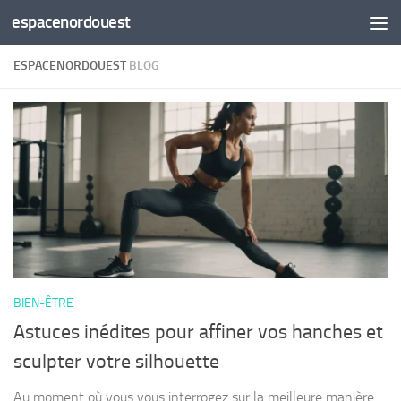
espacenordouest
Skip to content
ESPACENORDOUEST
BLOG
BIEN-ÊTRE
Astuces inédites pour affiner vos hanches et
sculpter votre silhouette
Au moment où vous vous interrogez sur la meilleure manière