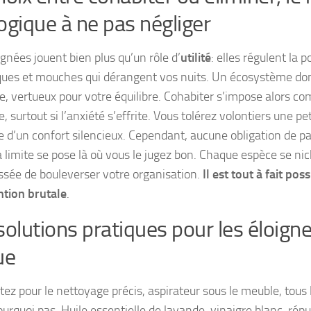
ogique à ne pas négliger
gnées jouent bien plus qu’un rôle d’
utilité
: elles régulent la 
ues et mouches qui dérangent vos nuits. Un écosystème dom
e, vertueux pour votre équilibre. Cohabiter s’impose alors c
e, surtout si l’anxiété s’effrite.
Vous tolérez volontiers une pet
 d’un confort silencieux
. Cependant, aucune obligation de par
la limite se pose là où vous le jugez bon. Chaque espèce se ni
ssée de bouleverser votre organisation.
Il est tout à fait pos
ntion brutale
.
solutions pratiques pour les éloign
ue
ez pour le nettoyage précis, aspirateur sous le meuble, tous 
ourquoi pas. Huile essentielle de lavande, vinaigre blanc, répu