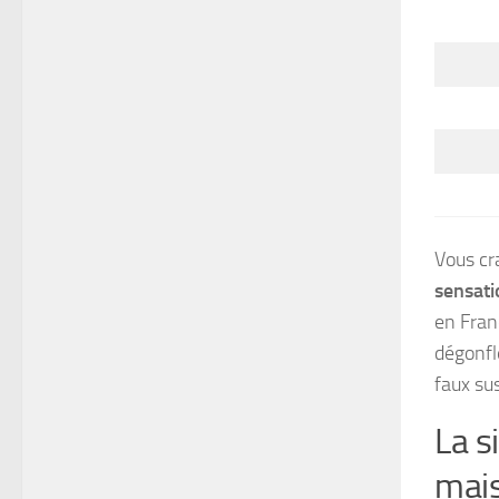
Vous cr
sensati
en Fran
dégonfl
faux su
La s
mai