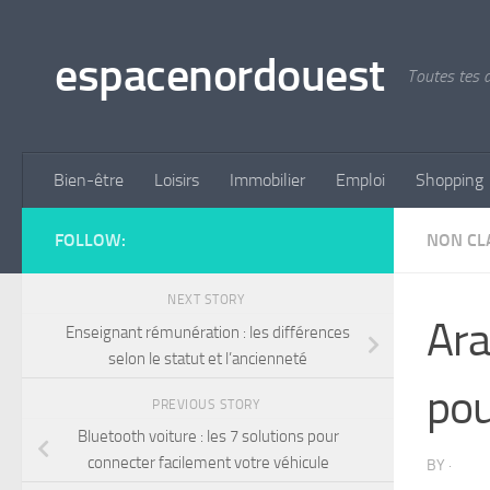
Skip to content
espacenordouest
Toutes tes a
Bien-être
Loisirs
Immobilier
Emploi
Shopping
FOLLOW:
NON CL
NEXT STORY
Ara
Enseignant rémunération : les différences
selon le statut et l’ancienneté
pou
PREVIOUS STORY
Bluetooth voiture : les 7 solutions pour
connecter facilement votre véhicule
BY
·