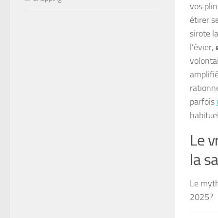
vos pli
étirer 
sirote l
l’évier,
volonta
amplifié
rationn
parfois
habituel
Le v
la s
Le myth
2025?