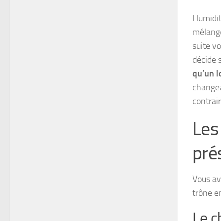
Humidit
mélange
suite vo
décide 
qu’un l
changea
contrai
Les
pré
Vous av
trône en
Le c