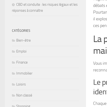
CBD et conduite : les risques légaux et les
débats 
réponses à connaître
Pourtant
il explo
ces pen
CATÉGORIES
La 
Bien-être
mai
Emploi
Finance
Vous im
reconna
Immobilier
Le p
Loisirs
iden
Non classé
Chaque 
Shopping