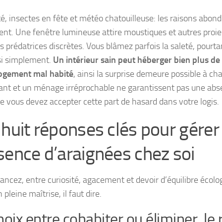
é, insectes en fête et météo chatouilleuse: les raisons abond
nt. Une fenêtre lumineuse attire moustiques et autres proies,
s prédatrices discrètes. Vous blâmez parfois la saleté, pourta
si simplement.
Un intérieur sain peut héberger bien plus de 
ogement mal habité
, ainsi la surprise demeure possible à c
nt et un ménage irréprochable ne garantissent pas une abs
re vous devez accepter cette part de hasard dans votre logis.
 huit réponses clés pour gérer 
sence d’araignées chez soi
ancez, entre curiosité, agacement et devoir d’équilibre écol
 pleine maîtrise, il faut dire.
hoix entre cohabiter ou éliminer, le 