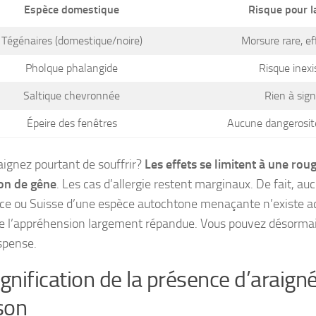
Espèce domestique
Risque pour l
Tégénaires (domestique/noire)
Morsure rare, ef
Pholque phalangide
Risque inexi
Saltique chevronnée
Rien à sign
Épeire des fenêtres
Aucune dangerosit
aignez pourtant de souffrir?
Les effets se limitent à une ro
on de gêne
. Les cas d’allergie restent marginaux. De fait, a
ce ou Suisse d’une espèce autochtone menaçante n’existe ac
e l’appréhension largement répandue.
Vous pouvez désormai
spense
.
ignification de la présence d’araign
son