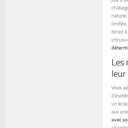
châtaig
naturel 
limitée,
tenez à 
intrusi
détermi
Les 
leur
Vous aér
d’ésoté
un écla
aux ara
avec so
chamboul