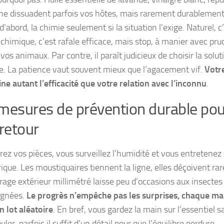
ne dissuadent parfois vos hôtes, mais rarement durablemen
d’abord, la chimie seulement si la situation l’exige
. Naturel, 
 chimique, c’est rafale efficace, mais stop, à manier avec pr
vos animaux. Par contre, il paraît judicieux de choisir la solu
ve. La patience vaut souvent mieux que l’agacement vif.
Votr
ne autant l’efficacité que votre relation avec l’inconnu
.
mesures de prévention durable pour
 retour
ez vos pièces, vous surveillez l’humidité et vous entretenez v
rique. Les moustiquaires tiennent la ligne, elles déçoivent r
irage extérieur millimétré laisse peu d’occasions aux insectes
ignées.
Le progrès n’empêche pas les surprises, chaque m
n lot aléatoire
. En bref, vous gardez la main sur l’essentiel s
er, parfois il suffit d’un détail pour que l’équilibre perdure.