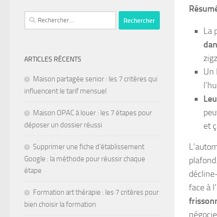
Résumé,
La 
dan
zig
ARTICLES RÉCENTS
Un 
Maison partagée senior : les 7 critères qui
l’h
influencent le tarif mensuel
Leu
peu
Maison OPAC à louer : les 7 étapes pour
et ç
déposer un dossier réussi
L’autom
Supprimer une fiche d’établissement
Google : la méthode pour réussir chaque
plafond.
étape
décline-
face à 
Formation art thérapie : les 7 critères pour
frisson
bien choisir la formation
négocie