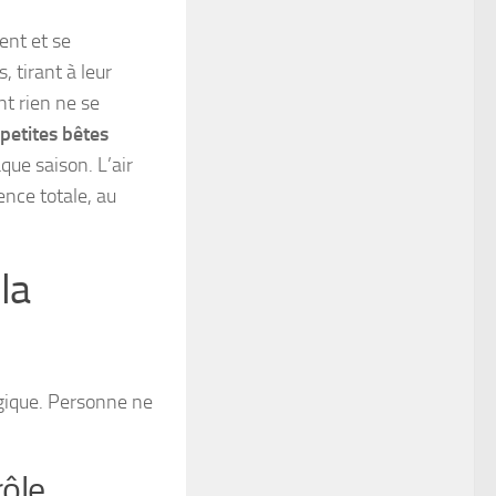
ent et se
 tirant à leur
nt rien ne se
petites bêtes
haque saison.
L’air
ence totale
, au
la
ogique. Personne ne
rôle