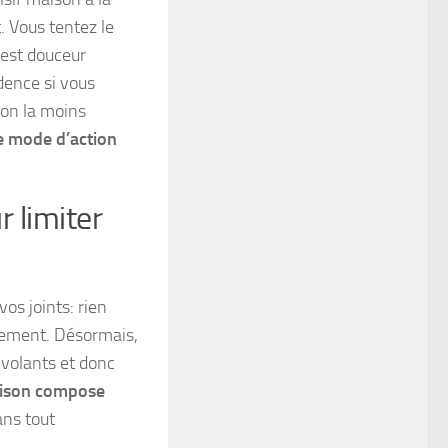
t.
Vous tentez le
c’est douceur
udence si vous
tion la moins
e mode d’action
 limiter
os joints: rien
arement. Désormais,
 volants et donc
aison compose
ans tout