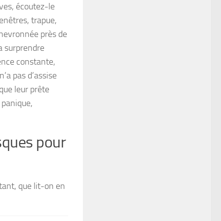
ves, écoutez-le
enêtres, trapue,
 chevronnée près de
la surprendre
sence constante
,
n’a pas d’assise
que leur prête
 panique,
isques pour
ant, que lit-on en