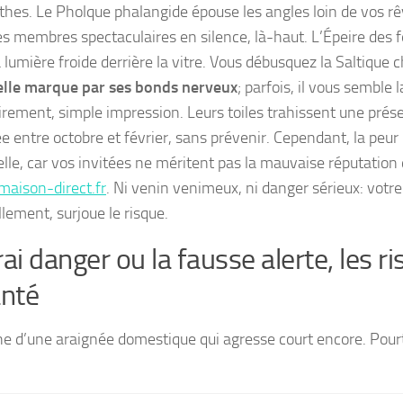
nthes. Le Pholque phalangide épouse les angles loin de vos rê
ses membres spectaculaires en silence, là-haut. L’Épeire des f
a lumière froide derrière la vitre. Vous débusquez la Saltique
elle marque par ses bonds nerveux
; parfois, il vous semble 
irement, simple impression.
Leurs toiles trahissent une pré
e entre octobre et février, sans prévenir. Cependant, la peur 
elle, car vos invitées ne méritent pas la mauvaise réputation 
maison-direct.fr
. Ni venin venimeux, ni danger sérieux: votre
lement, surjoue le risque.
rai danger ou la fausse alerte, les r
anté
e d’une araignée domestique qui agresse court encore. Pourt