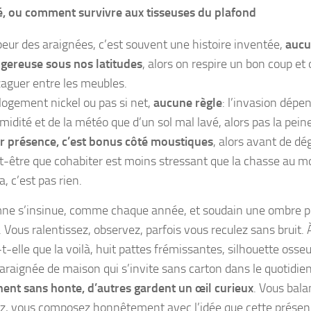
 ou comment survivre aux tisseuses du plafond
peur des araignées, c’est souvent une histoire inventée,
aucu
gereuse sous nos latitudes
, alors on respire un bon coup et
zaguer entre les meubles.
logement nickel ou pas si net,
aucune règle
: l’invasion dépe
umidité et de la météo que d’un sol mal lavé, alors pas la peine
r présence, c’est bonus côté moustiques
, alors avant de dég
t-être que cohabiter est moins stressant que la chasse au 
a, c’est pas rien.
ne s’insinue, comme chaque année, et soudain une ombre plat
 Vous ralentissez, observez, parfois vous reculez sans bruit. 
t-elle que la voilà, huit pattes frémissantes, silhouette osse
l’araignée de maison qui s’invite sans carton dans le quotidie
nent sans honte, d’autres gardent un œil curieux
. Vous bala
z, vous composez honnêtement avec l’idée que cette présen