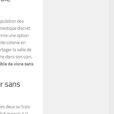
population des
estique discret
omme une option
ite colonie en
tager la salle de
che dans son coin,
sible de vivre sans
er sans
les deux ou trois
lsif maison à la