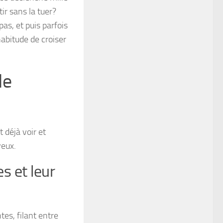
tir sans la tuer?
pas, et puis parfois
habitude de croiser
de
 déjà voir et
yeux.
s et leur
es, filant entre