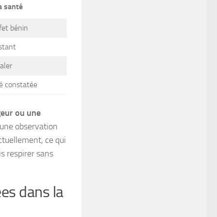
a santé
fet bénin
stant
aler
é constatée
ugeur ou une
ucune observation
tuellement, ce qui
s respirer sans
ées dans la