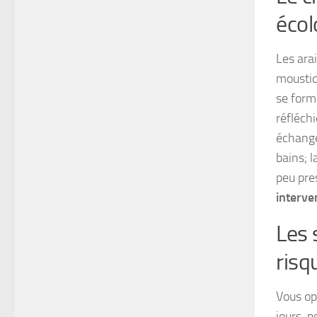
écol
Les arai
moustiq
se form
réfléchi
échange
bains; 
peu pre
interve
Les 
risq
Vous opt
jours, p