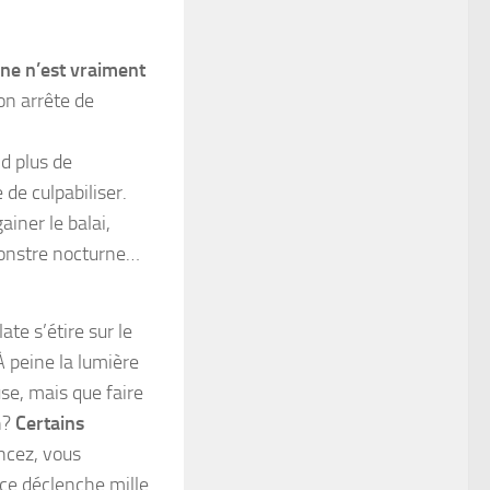
ne n’est vraiment
 on arrête de
nd plus de
 de culpabiliser.
ainer le balai,
monstre nocturne…
e s’étire sur le
À peine la lumière
use, mais que faire
n?
Certains
ncez, vous
ce déclenche mille