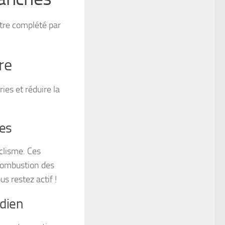
être complété par
re
ies et réduire la
ies
yclisme. Ces
 combustion des
s restez actif !
idien