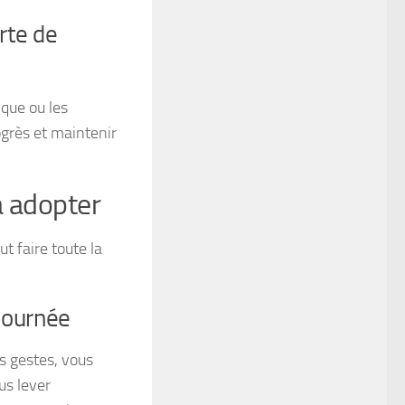
rte de
ique ou les
ogrès et maintenir
à adopter
t faire toute la
journée
ts gestes, vous
us lever