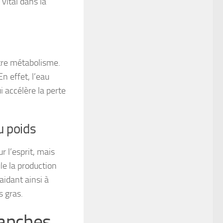
 vital dans la
tre métabolisme.
En effet, l’eau
i accélère la perte
u poids
 l’esprit, mais
le la production
aidant ainsi à
s gras.
hanches