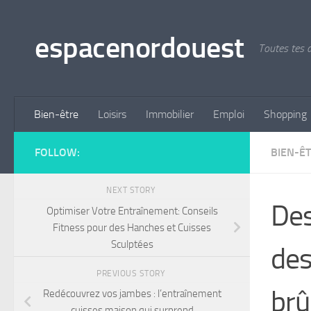
Skip to content
espacenordouest
Toutes tes a
Bien-être
Loisirs
Immobilier
Emploi
Shopping
FOLLOW:
BIEN-Ê
NEXT STORY
Des
Optimiser Votre Entraînement: Conseils
Fitness pour des Hanches et Cuisses
Sculptées
des
PREVIOUS STORY
brû
Redécouvrez vos jambes : l’entraînement
cuisses maison qui surprend