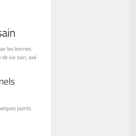
sain
oser les bonnes
de vie sain, axé
nels
quelques points