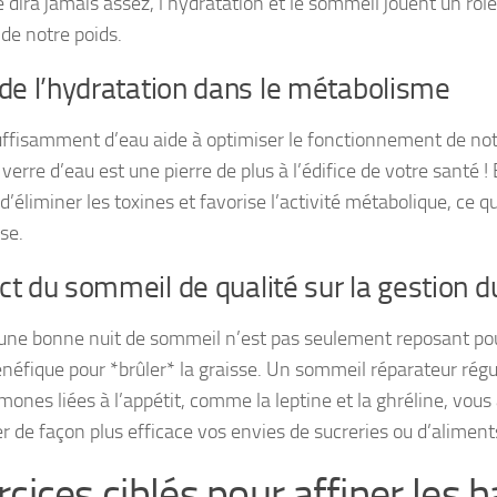
 dira jamais assez, l’hydratation et le sommeil jouent un rôle
 de notre poids.
de l’hydratation dans le métabolisme
uffisamment d’eau aide à optimiser le fonctionnement de no
erre d’eau est une pierre de plus à l’édifice de votre santé ! 
’éliminer les toxines et favorise l’activité métabolique, ce qu
se.
t du sommeil de qualité sur la gestion d
une bonne nuit de sommeil n’est pas seulement reposant pour
énéfique pour *brûler* la graisse. Un sommeil réparateur régu
ones liées à l’appétit, comme la leptine et la ghréline, vous 
er de façon plus efficace vos envies de sucreries ou d’aliment
rcices ciblés pour affiner les 