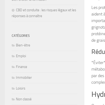
Les pro
CBD et conduite : les risques légaux et les
aident à
réponses à connaître
importa
grignot
protéin
CATÉGORIES
de grais
Bien-être
Réduc
Emploi
*Éviter
Finance
métabol
par des
Immobilier
complex
Loisirs
Hydr
Non classé