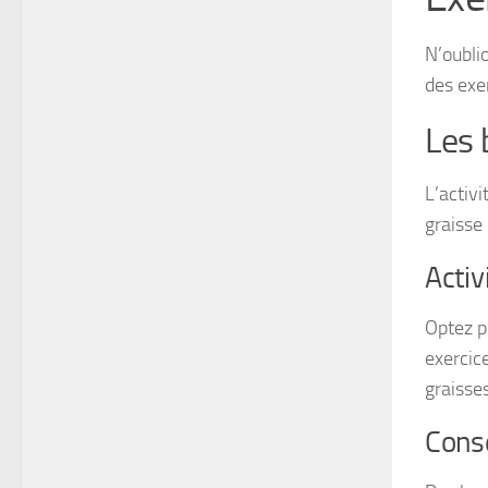
N’oubli
des exer
Les 
L’activi
graisse 
Activ
Optez p
exercic
graisses
Conse