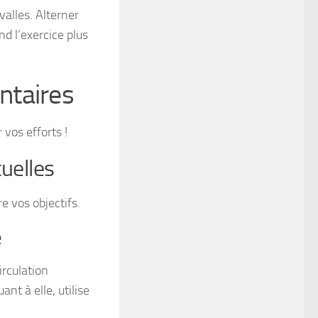
alles. Alterner
d l’exercice plus
ntaires
vos efforts !
uelles
e vos objectifs.
e
irculation
nt à elle, utilise