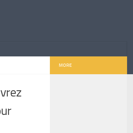
MORE
uvrez
our