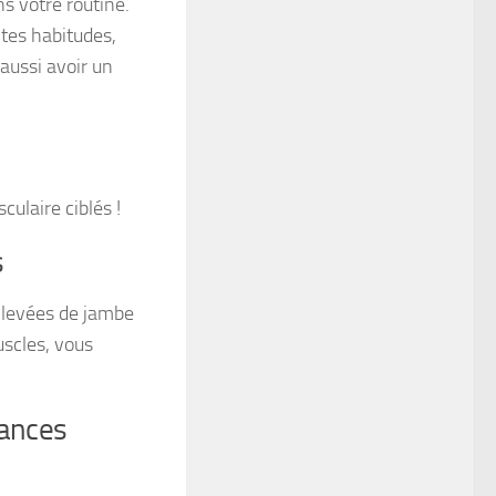
ns votre routine.
tes habitudes,
aussi avoir un
ulaire ciblés !
s
s levées de jambe
uscles, vous
éances