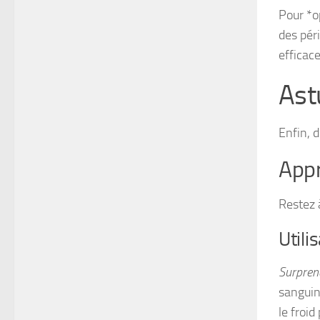
Pour *o
des pér
efficac
Ast
Enfin, 
Appr
Restez 
Utili
Surprena
sanguin
le froid