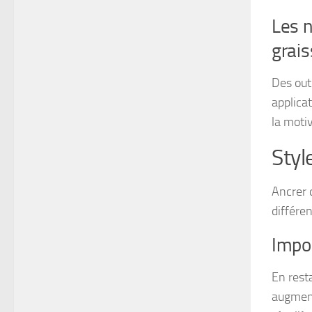
Les n
grais
Des out
applica
la moti
Styl
Ancrer 
différen
Impo
En resta
augment