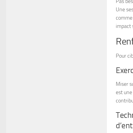
Pas beso
Une ses
comme m
impact s
Renf
Pour ci
Exerc
Miser s
est une
contrib
Techn
d’en