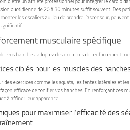
in d’être un athlète professionnel pour intégrer le cardio da
sion quotidienne de 20 à 30 minutes suffit souvent. Des peti
onter les escaliers au lieu de prendre l’ascenseur, peuvent 
ignificatif.
orcement musculaire spécifique
bler vos hanches, adoptez des exercices de renforcement musc
ices ciblés pour les muscles des hanche
ur des exercices comme les squats, les fentes latérales et le
 façon efficace de tonifier vos hanches. En renforçant ces m
uez à affiner leur apparence.
iques pour maximiser l’efficacité des s
traînement