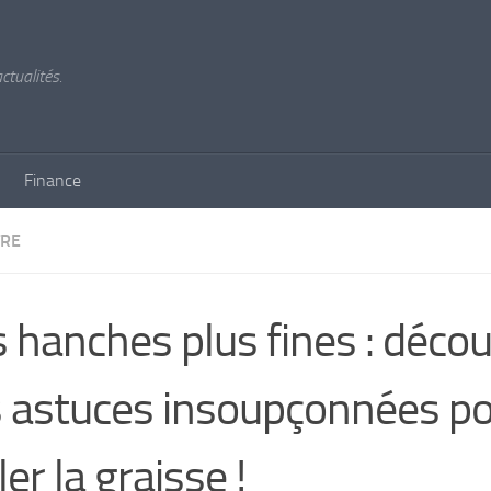
ctualités.
Finance
TRE
 hanches plus fines : déco
 astuces insoupçonnées p
ler la graisse !