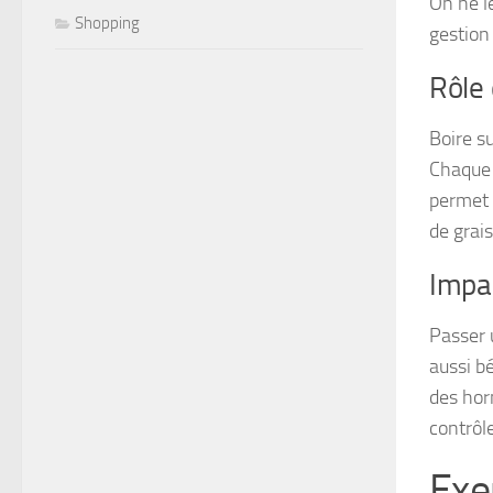
On ne le
Shopping
gestion
Rôle 
Boire s
Chaque v
permet d
de grais
Impac
Passer 
aussi b
des horm
contrôl
Exe